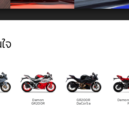
นใจ
Demon
GR200R
Demon
2
GR200R
DaCorSa
F