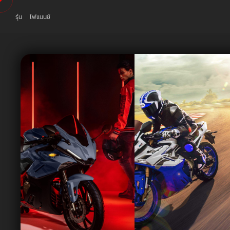
รุ่น
ไฟแนนซ์