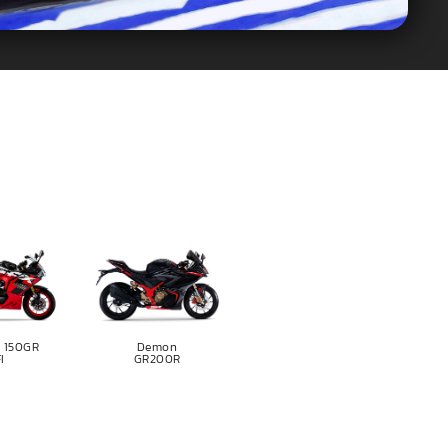
 150GR
Demon
I
GR200R