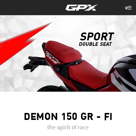
DEMON 150 GR - FI
the spirit of race