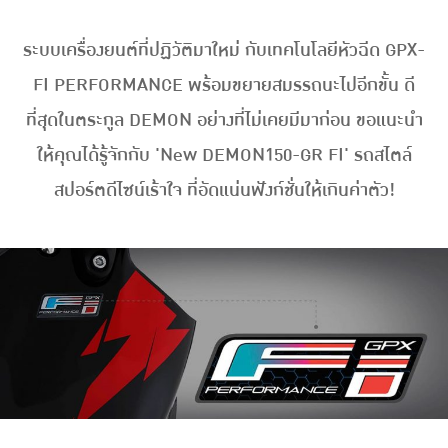
ระบบเครื่องยนต์ที่ปฏิวัติมาใหม่ กับเทคโนโลยีหัวฉีด GPX-
FI PERFORMANCE พร้อมขยายสมรรถนะไปอีกขั้น ดี
ที่สุดในตระกูล DEMON อย่างที่ไม่เคยมีมาก่อน ขอแนะนำ
ให้คุณได้รู้จักกับ 'New DEMON150-GR FI' รถสไตล์
สปอร์ตดีไซน์เร้าใจ ที่อัดแน่นฟังก์ชั่นให้เกินค่าตัว!