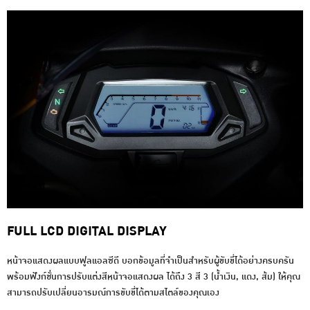
FULL LCD DIGITAL DISPLAY
หน้าจอแสดงผลแบบฟูลแอลซีดี บอกข้อมูลที่จำเป็นสำหรับผู้ขับขี่ได้อย่างครบครัน
พร้อมฟังก์ชั่นการปรับแต่งสีหน้าจอแสดงผล ได้ถึง 3 สี 3 (น้ำเงิน, แดง, ส้ม) ให้คุณ
สามารถปรับเปลี่ยนอารมณ์การขับขี่ได้ตามสไตล์ของคุณเอง