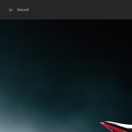
รุ่น
ไฟแนนซ์