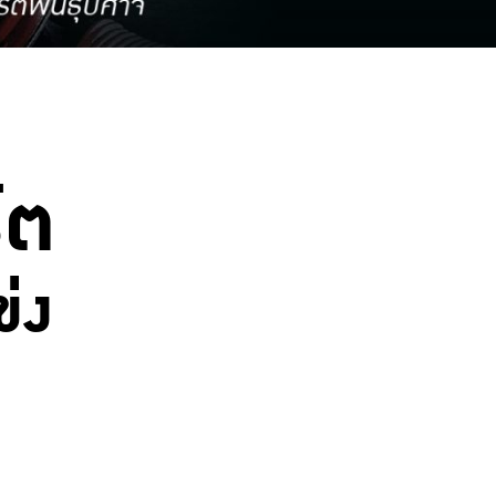
์ต
่ง