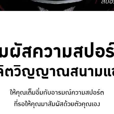
ัมผัสความสปอร
ู่จิตวิญญาณสนามแข
ให้คุณเต็มอิ่มกับอารมณ์ความสปอร์ต
ที่รอให้คุณมาสัมผัสด้วยตัวคุณเอง