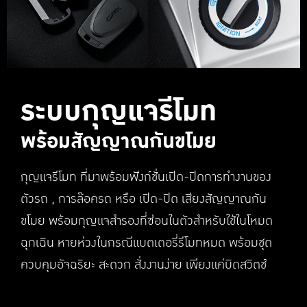
ระบบกุญแจรีโมท
พร้อมสัญญาณกันขโมย
กุญแจรีโมท ที่มาพร้อมฟังก์ชั่นเปิด-ปิดการทํางานของ
ตัวรถ , การล๊อครถ หรือ เปิด-ปิด เสียงสัญญาณกัน
ขโมย พร้อมกุญแจสํารองที่ซ่อนในตัวสําหรับใช้ในโหมด
ฉุกเฉิน หายห่วงในกรณีแบตเตอร่ีรีโมทหมด พร้อมชุด
ควบคุมอัจฉริยะ สะดวก สั่งงานง่าย เพียงแค่บิดสวิตช์