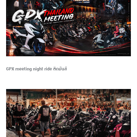
GPX meeting night ride ติดมันส์