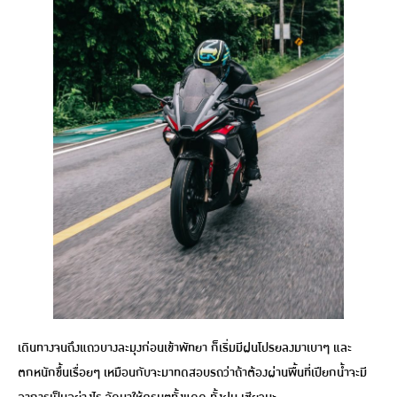
เดินทางจนถึงแถวบางละมุงก่อนเข้าพัทยา ก็เริ่มมีฝนโปรยลงมาเบาๆ และ
ตกหนักขึ้นเรื่อยๆ เหมือนกับจะมาทดสอบรถว่าถ้าต้องผ่านพื้นที่เปียกน้ำจะมี