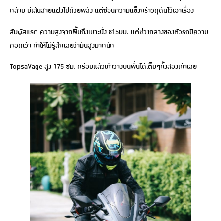
กล้าม มีเส้นสายแฝงไปด้วยพลัง แต่ซ่อนความแข็งกร้าวดุดันไว้เอาเรื่อง
สัมผัสแรก ความสูงจากพื้นถึงเบาะนั่ง 815มม. แต่ช่วงกลางของตัวรถมีความ
คอดเว้า ทำให้ไม่รู้สึกเลยว่ามันสูงมากนัก
TopsaVage สูง 175 ซม. คร่อมแล้วเท้าวางบนพื้นได้เต็มๆทั้งสองเท้าเลย