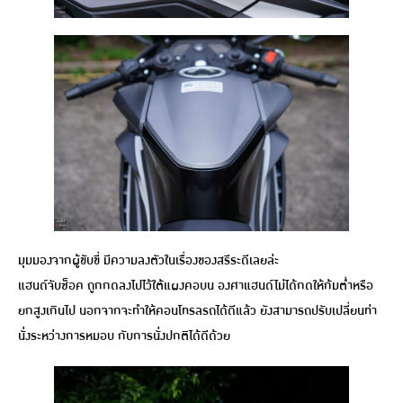
มุมมองจากผู้ขับขี่ มีความลงตัวในเรื่องของสรีระดีเลยล่ะ
แฮนด์จับช็อค ถูกกดลงไปไว้ใต้แผงคอบน องศาแฮนด์ไม่ได้กดให้ก้มต่ำหรือ
ยกสูงเกินไป นอกจากจะทำให้คอนโทรลรถได้ดีแล้ว ยังสามารถปรับเปลี่ยนท่า
นั่งระหว่างการหมอบ กับการนั่งปกติได้ดีด้วย