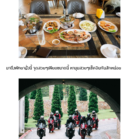
มาถึงพัทยาฝั่งนี้ จุดสวยๆเพียบขนาดนี้ หามุมสวยๆเช็คอินกันสักหน่อย