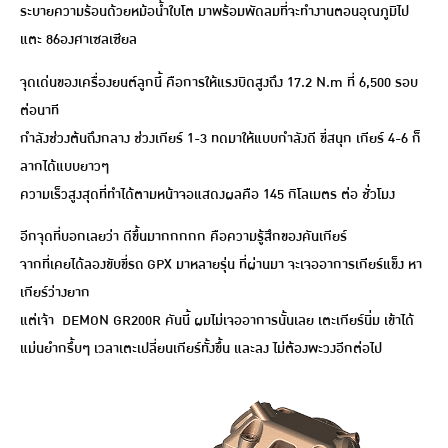
ระบายความร้อนด้วยหม้อน้ำใบโต มาพร้อมพัดลมที่จะทำงานตอนอุณภูมิไป
แตะ 86องศาเซลเซียล
จุดเด่นของเครื่องยนต์ลูกนี้ คือการให้แรงบิดสูงถึง 17.2 N.m ที่ 6,500 รอบ
ต่อนาที
กำลังช่วงต้นถึงกลาง ช่วงเกียร์ 1-3 ทดมาให้แบบกำลังดี ขี่สนุก เกียร์ 4-6 ก็
ลากได้แบบยาวๆ
ความเร็วสูงสุดที่ทำได้ตามหน้าจอแสดงผลคือ 145 กิโลเมตร ต่อ ชั่วโมง
อีกจุดที่บอกเลยว่า ดีขึ้นมากกกกก คือความรู้สึกของคันเกียร์
จากที่เคยได้ลองขับขี่รถ GPX มาหลายรุ่น ที่ผ่านมา จะเจออาการเกียร์แข็ง หา
เกียร์ว่างยาก
แต่เจ้า DEMON GR200R คันนี้ ผมไม่เจออาการนั้นเลย เตะเกียร์นิ่ม เข้าได้
แม่นยำกรึ้บๆ เวลาเตะเปลี่ยนเกียร์ทั้งขึ้น และลง ไม่ต้องพะวงอีกต่อไป