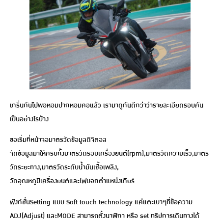
เกริ่นกันไปพอหอมปากหอมคอแล้ว เรามาดูกันดีกว่าว่ารายละเอียดรอบคัน
เป็นอย่างไรบ้าง
ขอเริ่มที่หน้าจอมาตรวัดข้อมูลดิจิตอล
จัดข้อมูลมาให้ครบทั้งมาตรวัดรอบเครื่องยนต์(rpm),มาตรวัดความเร็ว,มาตร
วัดระยะทาง,มาตรวัดระดับน้ำมันเชื้อเพลิง,
วัดอุณหภูมิเครื่องยนต์และไฟบอกตำแหน่งเกียร์
ฟังก์ชั่นSetting แบบ Soft touch technology แค่แตะเบาๆที่ข้อความ
ADJ(Adjust) และMODE สามารถตั้งนาฬิกา หรือ set ทริปการเดินทางได้