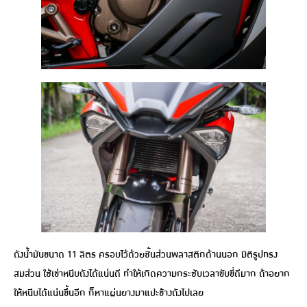
ถังน้ำมันขนาด 11 ลิตร ครอบไว้ด้วยชิ้นส่วนพลาสติกด้านนอก มิติรูปทรง
สมส่วน ใช้เข่าหนีบถังได้แน่นดี ทำให้เกิดความกระชับเวลาขับขี่ดีมาก ถ้าอยาก
ให้หนีบได้แน่นขึ้นอีก ก็หาแผ่นยางมาแปะข้างถังไปเลย