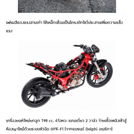
เฟรมสีแดงแรงสามเท่า ใช้เหล็กเชื่อมเป็นโครงถักไขว้ประสานเพิ่มความแข็ง
แรง
เครื่องยนต์ใหม่ยกลูก 198 cc. 4จังหวะ แคมเดี่ยว 2 วาล์ว จ่ายเชื้อเพลิงเข้าสู่
ห้องเผาไหม้ด้วยระบบหัวฉีด GPX-FI (จากแบรนด์ Delphi อเมริกา)