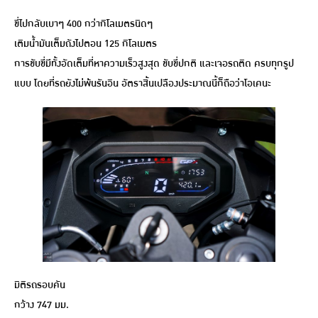
ขี่ไปกลับเบาๆ 400 กว่ากิโลเมตรนิดๆ
เติมน้ำมันเต็มถังไปตอน 125 กิโลเมตร
การขับขี่มีทั้งอัดเต็มที่หาความเร็วสูงสุด ขับขี่ปกติ และเจอรถติด ครบทุกรูป
แบบ โดยที่รถยังไม่พ้นรันอิน อัตราสิ้นเปลืองประมาณนี้ก็ถือว่าโอเคนะ
มิติรถรอบคัน
กว้าง 747 มม.