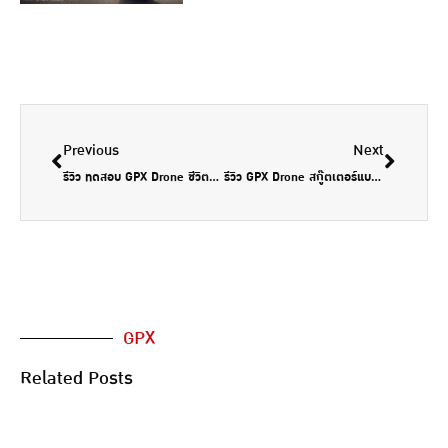
Previous
Next
รีวิว ทดสอบ GPX Drone ชีวิตอิสระแบบมีดีไซน์ เจาะให้ลึก ข้อดี ข้อสังเกตุ ก่อนตัดสินใจซื้อ [ มีคลิปรีวิว ] by vrthairider ขาติดถัง หลังติดนม
รีวิว GPX Drone สกู๊ตเตอร์แบรนด์ไทย สเปคไม่กั๊ก เร็วสุดในคลาส 150cc by Moto Rival
GPX
Related Posts