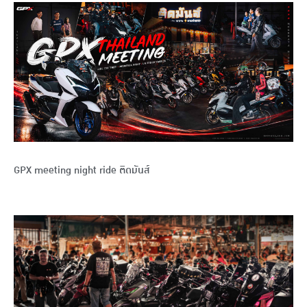
GPX meeting night ride ติดมันส์