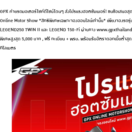
GPX ค่ายรถมอเตอร์ไซค์ดีไซน์โดนๆ ส่งโปรแรงฮอตซัมเมอร์! ขนข้อเสนอสุ
Online Motor Show *สิทธิพิเศษเฉพาะจองออนไลน์เท่านั้น* เพียงจอง
LEGEND250 TWIN II และ LEGEND 150-Fi ผ่านทาง www.gpxthailand.com ตั้
พิเศษสูงสุด 5,000 บาท , ฟรี ทะเบียน + พรบ. พร้อมรับอัตราดอกเบี้ยต่ำสุ
กิโลเมตร