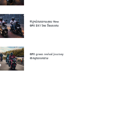
พิสูจน์สมรรถนะของ New
GPX DX1 โดย สื่อมวลชน
GPX green revival journey
@สมุทรสงคราม