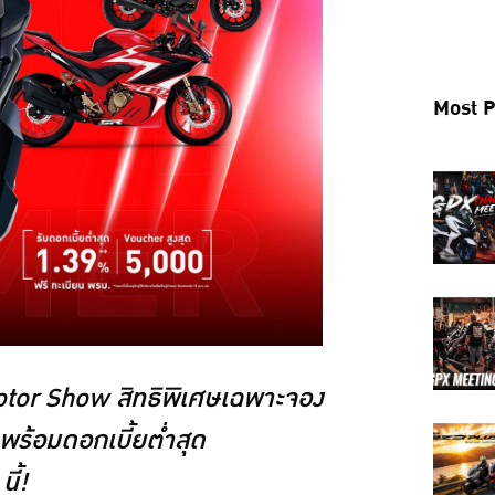
Most P
otor Show สิทธิพิเศษเฉพาะจอง
 พร้อมดอกเบี้ยต่ำสุด
ี้!