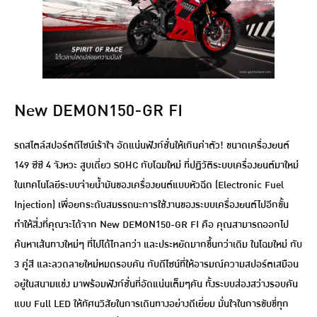
New DEMON150-GR FI
รถสไตล์สปอร์ตดีไซน์เร้าใจ อัดแน่นฟังก์ชั่นให้เกินค่าตัว! ขนาดเครื่องยนต์
149 ซีซี 4 จังหวะ สูบเดี่ยว SOHC กับโฉมใหม่ ที่ปฏิวัติระบบเครื่องยนต์มาใหม่
ในเทคโนโลยีระบบจ่ายน้ำมันของเครื่องยนต์แบบหัวฉีด (Electronic Fuel
Injection) เพื่อยกระดับสมรรถนะการใช้งานของระบบเครื่องยนต์ไปอีกขั้น
ทำให้สิ่งที่คุณจะได้จาก New DEMON150-GR FI คือ คุณสามารถออกไป
ค้นหาเส้นทางใหม่ๆ ที่ไปได้ไกลกว่า และประหยัดมากขึ้นกว่าเดิม ในโฉมใหม่ กับ
3 คู่สี และลวดลายใหม่หมดรอบคัน กับดีไซน์ที่ให้อารมณ์ความสปอร์ตเสมือน
อยู่ในสนามแข่ง มาพร้อมฟังก์ชั่นที่อัดแน่นเต็มๆคัน ทั้งระบบส่องสว่างรอบคัน
แบบ Full LED ให้ทัศนวิสัยในการเดินทางอย่างดีเยี่ยม มั่นใจในการขับขี่ทุก