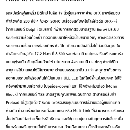
รถสปอร์ตฟูลแฟริ่ง มิติใหม่ ในล้อ 17 นิ้วรุ่นแรกจากค่าย GPX มาพร้อมขุม
กำลังพิกัด 200 ซีซี 4 จังหวะ SOHC เครื่องยนต์เทคโนโลยีหัวฉีด GPX-Fi
(จากแบรนด์ Delphi อเมริกา) ที่ผ่านการทดสอบมาตรฐาน Euro4 มีระบบ
ระบายความร้อนด้วยน้ำ ที่ออกแบบมาให้หม้อน้ำมีขนาดใหญ่ หายห่วงเรื่องการ
ระบายความร้อน มาพร้อมเกียร์ 6 สปีด กับความมันส์ที่สั่งได้ด้วยมือคุณ ใน
กำลังแรงบิดสูงถึง 17.2 N.m ที่ 6,500 รอบต่อนาที บนโครงสร้างตัวรถแกร่ง
แบบเฟรมถัก ขับเคลื่อนด้วยโซ่ DID ขนาด 428 แบบมี O-Ring ช่วยให้ยืด
อายุการใช้งานของโซ่ให้ยาวนานกว่าแบบธรรมดาถึง 3 เท่า สะดุดตาด้วยการ
ออกแบบระบบไฟรอบคันให้เป็นแบบ FULL LED ในดีไซน์ล้ำแห่งอนาคต ให้โช๊
คอัพหน้ามาแบบหัวกลับ (Upside-down) และ โช๊คอัพหลังเดี่ยว (Mono
Shock) จากแบรนด์ YSS มาตรฐานคุณภาพระดับสากล สามารถปรับค่า
Preload ได้สูงสุดถึง 7 ระดับ เพื่อรองรับรูปแบบการใช้งานของผู้ขับขี่ที่แตก
ต่างกัน ทำงานร่วมกับกระเดื่องทดแรง หรือ Muti-Link ให้สามารถรองรับแรง
สั่นสะเทือนได้อย่างเต็มประสิทธิภาพ และให้ความนุ่มนวลในทุกการขับขี่มากยิ่ง
ขึ้น พร้อมเสริมความมั่นใจในการเบรก ด้วยดิสก์เบรก ทั้งหน้าและหลัง เสริม