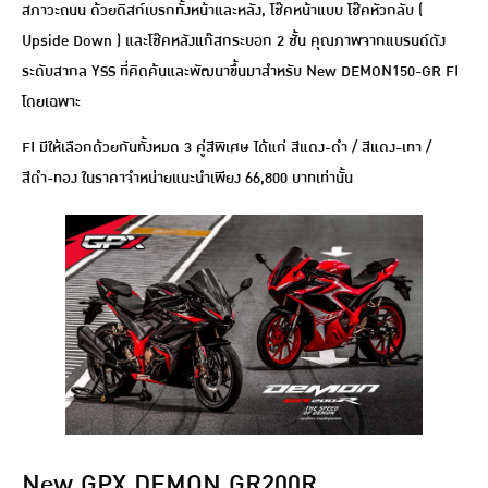
สภาวะถนน ด้วยดิสก์เบรกทั้งหน้าและหลัง, โช๊คหน้าแบบ โช๊คหัวกลับ (
Upside Down ) และโช๊คหลังแก๊สกระบอก 2 ชั้น คุณภาพจากแบรนด์ดัง
ระดับสากล YSS ที่คิดค้นและพัฒนาขึ้นมาสำหรับ New DEMON150-GR FI
โดยเฉพาะ
FI มีให้เลือกด้วยกันทั้งหมด 3 คู่สีพิเศษ ได้แก่ สีแดง-ดำ / สีแดง-เทา /
สีดำ-ทอง ในราคาจำหน่ายแนะนำเพียง 66,800 บาทเท่านั้น
New GPX DEMON GR200R