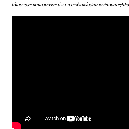
ได้เลยจริงๆ แถมยังมีสาวๆ น่ารักๆ มาช่วยเพิ่มสีสัน เอาใจกันสุดๆไปเ