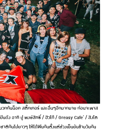
หมวกกันน็อค สติ๊กเกอร์ และอื่นๆอีกมากมาย ก่อนจะพาส
ง อาทิ ปู พงษ์สิทธิ์ / ฮิวโก้ / Greasy Cafe’ / สิงโต
ติกันไปยาวๆ ให้ได้ฟินกันตั้งแต่ช่วงเย็นยันข้ามวันกัน