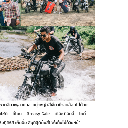
ะเสียงเพลงบนลานทุ่งหญ้าสีเขียวที่รายล้อมไปด้วย
ชค – ทีโบน – Greasy Cafe – เดอะ ทอยส์ – โยคี
รบทุกรส เต็มอิ่ม สนุกสุดมันส์! ฟินกันไปถ้วนหน้า