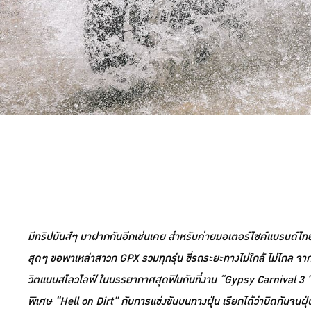
มีทริปมันส์ๆ มาฝากกันอีกเช่นเคย สำหรับค่ายมอเตอร์ไซค์แบรนด์ไทย
สุดๆ ขอพาเหล่าสาวก GPX รวมทุกรุ่น ขี่รถระยะทางไม่ใกล้ ไม่ไกล จากกรุ
วิตแบบสโลวไลฟ์ ในบรรยากาศสุดฟินกันที่งาน “Gypsy Carnival 3 ” (ยิป
พิเศษ “Hell on Dirt” กับการแข่งขันบนทางฝุ่น เรียกได้ว่าบิดกันจ