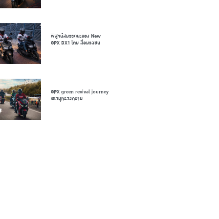
พิสูจน์สมรรถนะของ New
GPX DX1 โดย สื่อมวลชน
GPX green revival journey
@สมุทรสงคราม