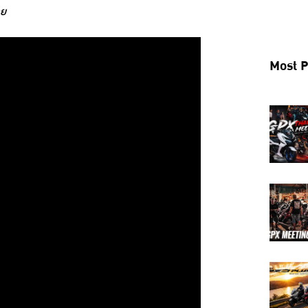
ลย
Most P