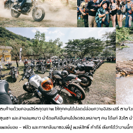
ตบท้ายด้วยคอนเสิร์ตคุณภาพ ให้ทุกคนได้ปลดปล่อยความอิสระเสรี ตามจังหว
ขุนเขา และสายลมหนาว นำโดยศิลปินคนโปรดของหลายๆ คน ได้แก่ สิงโต นำโ
เพลย์บอย – ฟลัว และการกลับมาของพี่ปู พงษ์สิทธิ์ คำภีร์ เรียกได้ว่างานนี้ค