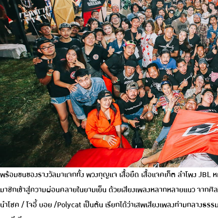
พร้อมขนของรางวัลมาแจกทั้ง พวงกุญแจ เสื้อยืด เสื้อแจคเก็ต ลำโพง JBL 
มาชิกเข้าสู่ความผ่อนคลายในยามเย็น ด้วยเสียงเพลงหลากหลายแนว จากศิลปินดั
นำโชค / โจอี้ บอย /Polycat เป็นต้น เรียกได้ว่าเสพเสียงเพลงท่ามกลางธรรมชา