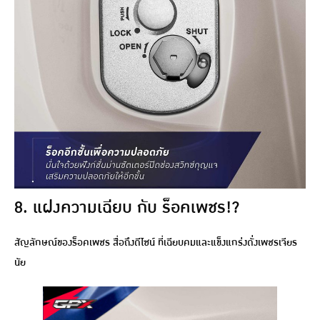
8. แฝงความเฉียบ กับ ร็อคเพชร!?
สัญลักษณ์ของร็อคเพชร สื่อถึงดีไซน์ ที่เฉียบคมและแข็งแกร่งดั่งเพชรเจียร
นัย