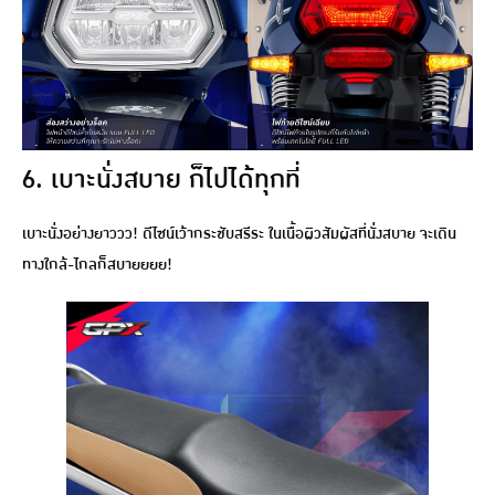
6. เบาะนั่งสบาย ก็ไปได้ทุกที่
เบาะนั่งอย่างยาววว! ดีไซน์เว้ากระชับสรีระ ในเนื้อผิวสัมผัสที่นั่งสบาย จะเดิน
ทางใกล้-ไกลก็สบายยยย!