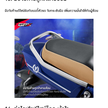
มือจับท้ายดีไซน์รับกับบอดี้ตัวรถ จับกระชับมือ เพิ่มความมั่นใจให้กับผู้ซ้อน