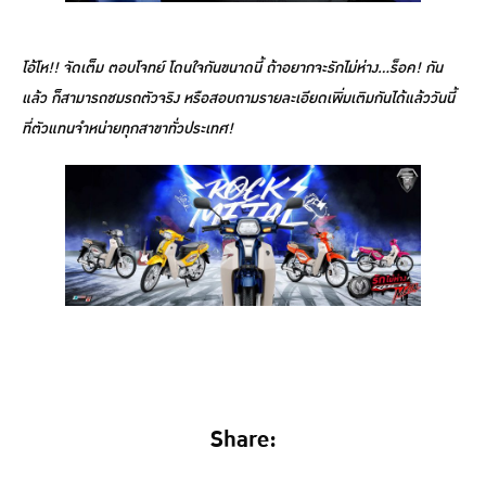
โอ้โห!! จัดเต็ม ตอบโจทย์ โดนใจกันขนาดนี้ ถ้าอยากจะรักไม่ห่าง…ร็อค! กัน
แล้ว ก็สามารถชมรถตัวจริง หรือสอบถามรายละเอียดเพิ่มเติมกันได้แล้ววันนี้
ที่ตัวแทนจำหน่ายทุกสาขาทั่วประเทศ!
Share: