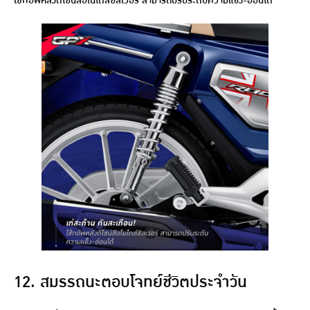
โช้กอัพหลังดีไซน์สีอโนไดส์ซิลเวอร์ สามารถปรับระดับความแข็ง-อ่อนได้
12. สมรรถนะตอบโจทย์ชีวิตประจำวัน