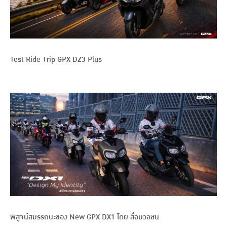
Test Ride Trip GPX DZ3 Plus
พิสูจน์สมรรถนะของ New GPX DX1 โดย สื่อมวลชน