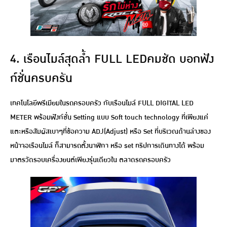
4. เรือนไมล์สุดล้ำ FULL LEDคมชัด บอกฟัง
ก์ชั่นครบครัน
เทคโนโลยีพรีเมียมในรถครอบครัว กับเรือนไมล์ FULL DIGITAL LED
METER พร้อมฟังก์ชั่น Setting แบบ Soft touch technology ที่เพียงแค่
แตะหรือสัมผัสเบาๆที่ข้อความ ADJ(Adjust) หรือ Set ที่บริเวณด้านล่างของ
หน้าจอเรือนไมล์ ก็สามารถตั้งนาฬิกา หรือ set ทริปการเดินทางได้ พร้อม
มาตรวัดรอบเครื่องยนต์เพียงรุ่นเดียวใน ตลาดรถครอบครัว