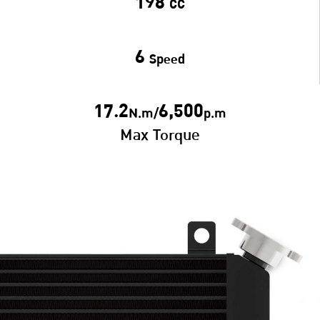
198
CC
6
Speed
17.2
6,500
N.m/
p.m
Max Torque