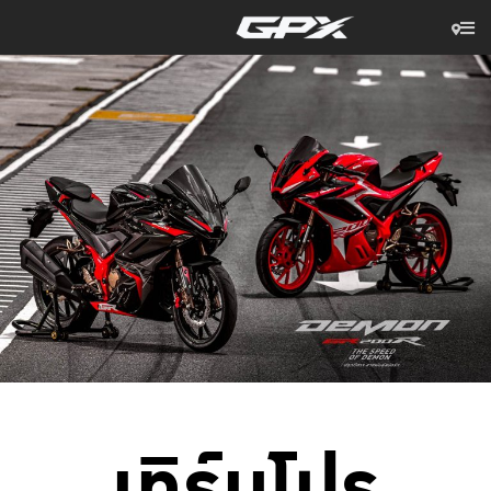
เทิร์นโปร