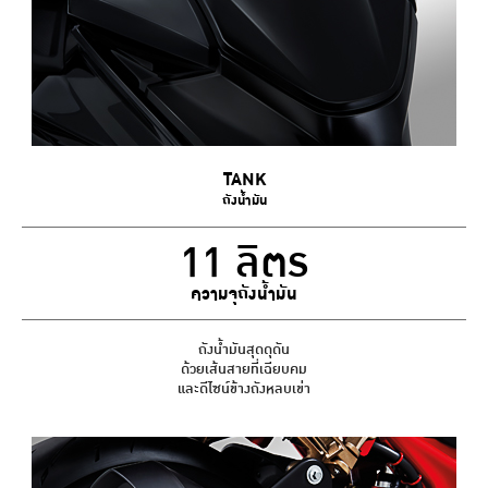
TANK
ถังน้ำมัน
11 ลิตร
ความจุถังน้ำมัน
ถังน้ำมันสุดดุดัน
ด้วยเส้นสายที่เฉียบคม
และดีไซน์ข้างถังหลบเข่า