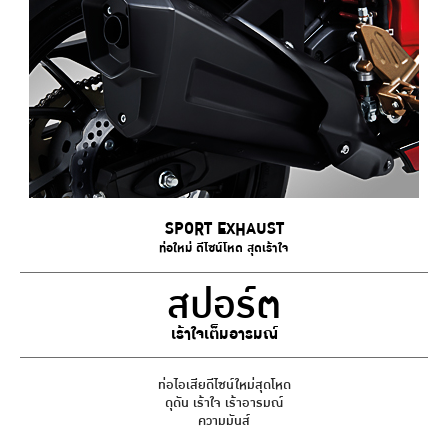
SPORT EXHAUST
ท่อใหม่ ดีไซน์โหด สุดเร้าใจ
สปอร์ต
เร้าใจเต็มอารมณ์
ท่อไอเสียดีไซน์ใหม่สุดโหด
ดุดัน เร้าใจ เร้าอารมณ์
ความมันส์