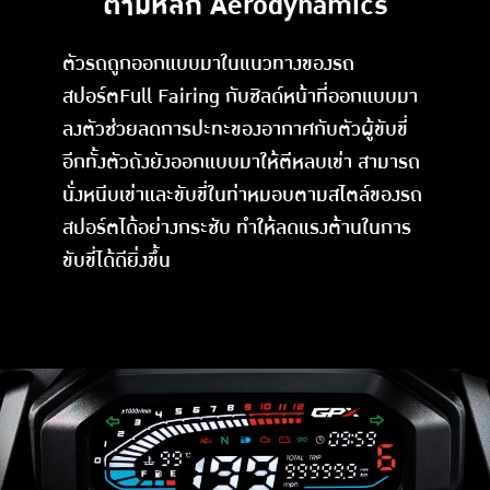
ตามหลัก Aerodynamics
ตัวรถถูกออกแบบมาในแนวทางของรถ
สปอร์ตFull Fairing กับชิลด์หน้าที่ออกแบบมา
ลงตัวช่วยลดการปะทะของอากาศกับตัวผู้ขับขี่
อีกทั้งตัวถังยังออกแบบมาให้ตีหลบเข่า สามารถ
นั่งหนีบเข่าและขับขี่ในท่าหมอบตามสไตล์ของรถ
สปอร์ตได้อย่างกระชับ ทำให้ลดแรงต้านในการ
ขับขี่ได้ดียิ่งขึ้น