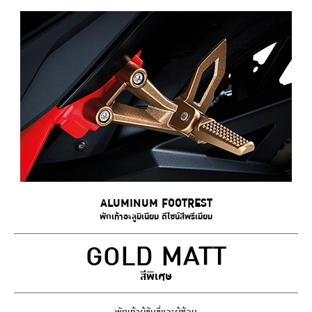
ALUMINUM FOOTREST
พักเท้าอะลูมิเนียม ดีไซน์สีพรีเมียม
GOLD MATT
สีพิเศษ
พักเท้าผู้ขับขี่และผู้ซ้อน