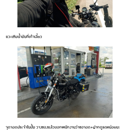
แวะเติมน้ำมันที่เก้าเลี้ยว
จุดจอดประจำในปั้ม วางของแล้วบอกพนักงานว่าขอจอด+ฝากดูรถหน่อยนะ