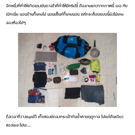
อีกหนึ่งที่ทำให้เกิดแรงบันดาลใจที่ทำให้มีทริปนี้ คือลายแทงจากภาพนี้ เออ ทับ
เบิกเนี่ย นอนบ้านก็เคยไป นอนเต็นท์ก็เคยนอน แต่กระต๊อบแบบนี้ยังไม่เคย
ลองต้องไปๆ
ถึงเวลาที่วางแผนไว้ เก็บของยัดลงกระเป๋ากันน้ำตามฤดูกาล ไปแค่คืนเดียว
ของเยอะไปนะ…