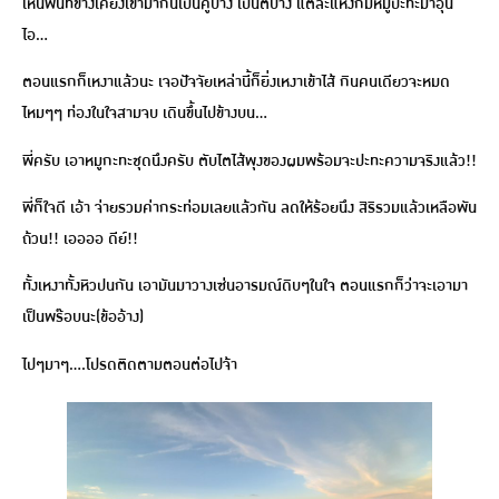
เห็นพื้นที่ข้างเคียงเขามากันเป็นคู่บ้าง เป็นตี้บ้าง แต่ละแห่งก็มีหมูปะทะมาอุ่น
ไอ…
ตอนแรกก็เหงาแล้วนะ เจอปัจจัยเหล่านี้ก็ยิ่งเหงาเข้าไส้ กินคนเดียวจะหมด
ไหมๆๆ ท่องในใจสามจบ เดินขึ้นไปข้างบน…
พี่ครับ เอาหมูกะทะชุดนึงครับ ตับไตไส้พุงของผมพร้อมจะปะทะความจริงแล้ว!!
พี่ก็ใจดี เอ้า จ่ายรวมค่ากระท่อมเลยแล้วกัน ลดให้ร้อยนึง สิริรวมแล้วเหลือพัน
ถ้วน!! เออออ ดีย์!!
ทั้งเหงาทั้งหิวปนกัน เอามันมาวางเซ่นอารมณ์ดิบๆในใจ ตอนแรกก็ว่าจะเอามา
เป็นพร๊อบนะ(ข้ออ้าง)
ไปๆมาๆ….โปรดติดตามตอนต่อไปจ้า