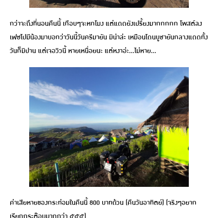
กว่าจะถึงที่นอนคืนนี้ เกือบๆจะหกโมง แต่แดดยังเปรี้ยงมากกกกก โพสต์ลง
เฟซไปมีน้องมาบอกว่าวันนี้วันครีมายัน มิน่าล่ะ เหมือนโดนบูชายันกลางแดดทั้ง
วันก็มิปาน แต่เจอวิวนี้ หายเหนื่อยนะ แต่หงาอ่ะ…ไม่หาย…
ค่าเสียหายของกระท่อมในคืนนี้ 800 บาทถ้วน (คืนวันอาทิตย์) (จริงๆอยาก
เรียกกระต๊อบมากกว่า ๕๕๕)