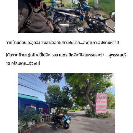
จากบ้านดอน อ.อู่ทอง จะเลาะออกไปทางชัยนาท…สะดุดตา อะไรกันหว่า!!
(ถัดจากป้ายแฝดป้ายนี้ไปอีก 500 เมตร มีหลักกิโลเมตรบอกว่า …สุพรรณบุรี
12 กิโลเมตร…ฮ่วย!!)