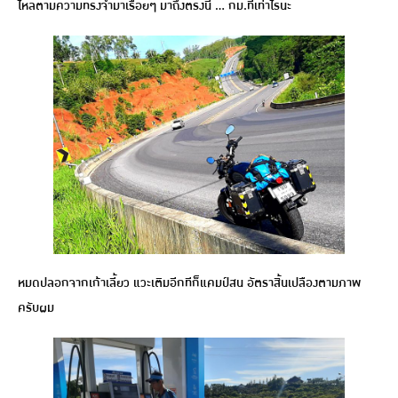
ไหลตามความทรงจำมาเรื่อยๆ มาถึงตรงนี้ … กม.ที่เท่าไรนะ
หมดปลอกจากเก้าเลี้ยว แวะเติมอีกทีก็แคมป์สน อัตราสิ้นเปลืองตามภาพ
ครับผม