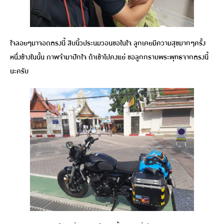
ใจลอยๆมาจอดตรงนี้ สิบนิ้วประนมวอนขอในใจ ลูกเคยมีความสุขมากๆครั้ง
หนึ่งข้างในนั้น ภาพจำมาปักใจ ถ้าเข้าไปคงแย่ ขอลูกกราบพระพุทธจากตรงนี้
นะครับ