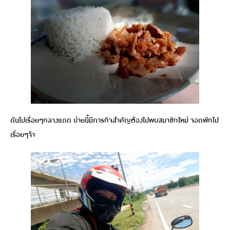
ดันไปเรื่อยๆกลางแดด บ่ายนี้มีภารกิจสำคัญต้องไปพบสมาชิกใหม่ จอดพักไป
เรื่อยๆจ้า