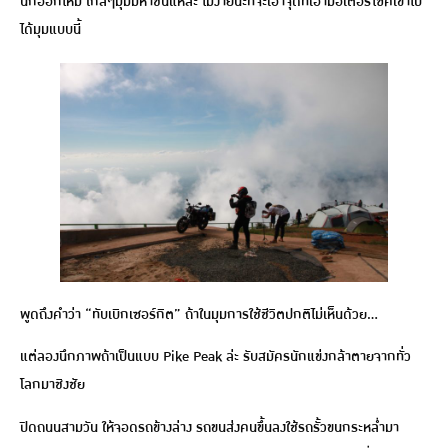
นึกออกไหม ใกล้ๆมุมมหาชนแหละ ไม่ง่ายนะที่จะเอาจุดที่เอามอเตอร์ไซค์เข้าไป
ได้มุมแบบนี้
พูดถึงคำว่า “ทับเบิกเซอร์กิต” ถ้าในมุมการใช้ชีวิตปกติไม่เห็นด้วย…
แต่ลองนึกภาพถ้าเป็นแบบ Pike Peak ล่ะ รับสมัครนักแข่งกล้าตายจากทั่ว
โลกมาชิงชัย
ปิดถนนสามวัน ให้จอดรถข้างล่าง รถขนส่งคนขึ้นลงใช้รถรั้วขนกระหล่ำมา