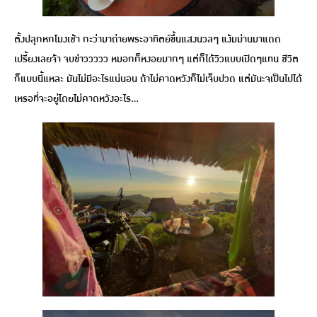
ตั้งปลุกหกโมงเช้า กะว่ามาถ่ายพระอาทิตย์ขึ้นแสงนวลๆ แง้มม่านมาแดด
เปรี้ยงเลยจ้า จบข่าววววว หมอกก็หงอยมากๆ แต่ก็ได้วิวแบบเปิดๆแทน ชีวิต
ก็แบบนี้แหละ มันไม่มีอะไรแน่นอน ถ้าไม่คาดหวังก็ไม่เจ็บปวด แต่มันะจเป็นไปได้
เหรอที่จะอยู่โดยไม่คาดหวังอะไร…