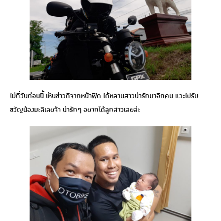
ไม่กี่วันก่อนนี้ เห็นข่าวดีจากหน้าฟีด ได้หลานสาวน่ารักมาอีกคน แวะไปรับ
ขวัญน้องมะลิเลยจ้า น่ารักๆ อยากได้ลูกสาวเลยล่ะ