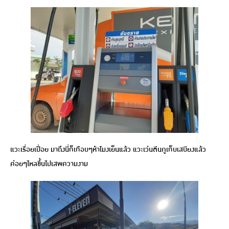
แวะเรื่อยเปื่อย มาถึงนี่ก็เกือบๆห้าโมงเย็นแล้ว แวะเว่นตีนภูเก็บเสบียงแล้ว
ค่อยๆไหลขึ้นไปเสพความงาม