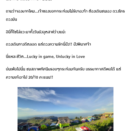
ถามว่าจองยากไหม…เจ้าของบอกกระท่อมไม่รับจองจ้า ต้องเดินชนเอง ดวงใคร
ดวงมัน
อินี่ก็โซโล่แวะมาทั้งวันยังอุตสาห์ว่างแน่ะ
ดวงเดินทางดีตลอด แต่ดวงความรักนี่ปัง!! ปังพินาศจ้า
นี่แหละชีวิต…Lucky in game, Unlucky in Love
บ่นเพ้อไปนั่น ชมสภาพทัศนียรอบๆกระท่อมกันครับ บรรยากาศดีพอได้ แต่
ความเก๋เอาไป 20/10 คะแนน!!