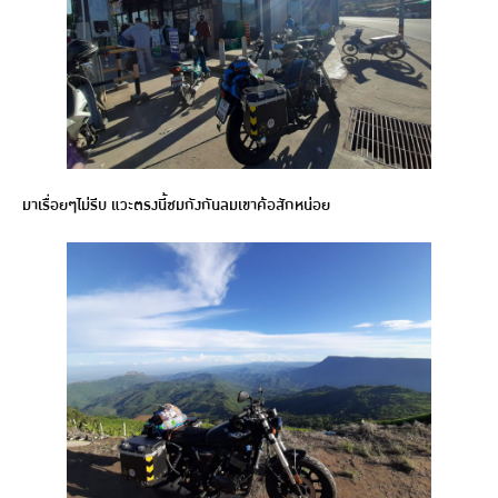
มาเรื่อยๆไม่รีบ แวะตรงนี้ชมกังกันลมเขาค้อสักหน่อย