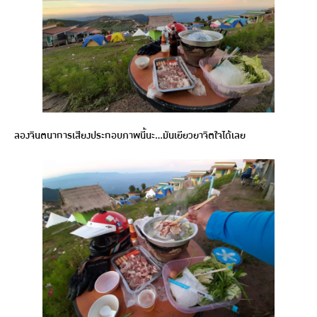
ลองจินตนาการเสียงประกอบภาพนี้นะ…มันเยียวยาจิตใจได้เลย