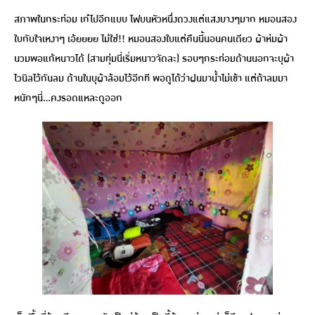
สภาพในกระท่อม เก๋ไปอีกแบบ ไฟบนหัวหนึ่งดวงแต่แสงบางๆมาก หมอนสอง
ใบกับใจเหงาๆ เอ้ยยยย ไม่ใช่!! หมอนสองใบแต่คืนนี้นอนคนเดียว ผ้าห่มผ้า
นวมพอแก้หนาวได้ (สามทุ่มนี่เริ่มหนาวจัดละ) รอบๆกระท่อมด้านนอกจะบุผ้า
ไวนิลไว้กันลม ด้านในบุผ้าล้อมไว้อีกที พอดูได้ว่าฝนมาน้ำไม่เข้า แต่ถ้าลมมา
หนักๆนี่…คงรอดแหละดูออก