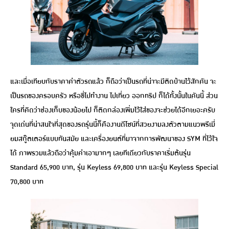
และเมื่อเทียบกับราคาค่าตัวรถแล้ว ก็ถือว่าเป็นรถที่น่าจะมีติดบ้านไว้สักคัน จะ
เป็นรถของครอบครัว หรือขี่ไปทำงาน ไปเที่ยว ออกทริป ก็ได้ทั้งนั้นในคันนี้ ส่วน
ใครที่คิดว่าช่องเก็บของน้อยไป ก็ติดกล่องเพิ่มไว้ใส่ของจะช่วยได้อีกเยอะครับ
จุดเด่นที่น่าสนใจท่ีสุดของรถรุ่นนี้ก็คืองานดีไซน์ที่สวยงามลงตัวตามแนวพรีเมี่
ยมสกู๊ตเตอร์แบบทันสมัย และเครื่องยนต์ที่มาจากการพัฒนาของ SYM ที่ไว้ใจ
ได้ ภาพรวมแล้วถือว่าคุ้มค่าเอามากๆ เลยทีเดียวกับราคาเริ่มต้นรุ่น
Standard 65,900 บาท, รุ่น Keyless 69,800 บาท และรุ่น Keyless Special
70,800 บาท