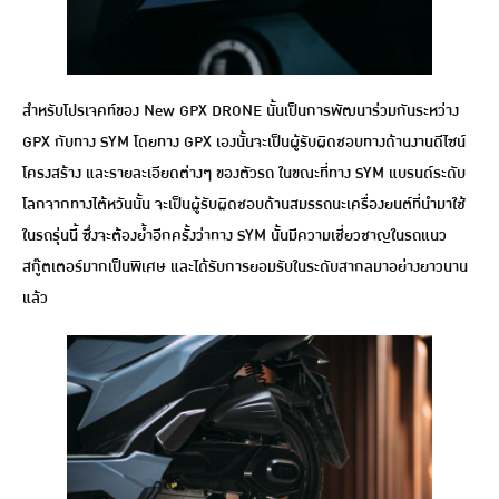
สำหรับโปรเจคท์ของ New GPX DRONE นั้นเป็นการพัฒนาร่วมกันระหว่าง
GPX กับทาง SYM โดยทาง GPX เองนั้นจะเป็นผู้รับผิดชอบทางด้านงานดีไซน์
โครงสร้าง และรายละเอียดต่างๆ ของตัวรถ ในขณะที่ทาง SYM แบรนด์ระดับ
โลกจากทางไต้หวันนั้น จะเป็นผู้รับผิดชอบด้านสมรรถนะเครื่องยนต์ที่นำมาใช้
ในรถรุ่นนี้ ซึ่งจะต้องย้ำอีกครั้งว่าทาง SYM นั้นมีความเชี่ยวชาญในรถแนว
สกู๊ตเตอร์มากเป็นพิเศษ และได้รับการยอมรับในระดับสากลมาอย่างยาวนาน
แล้ว