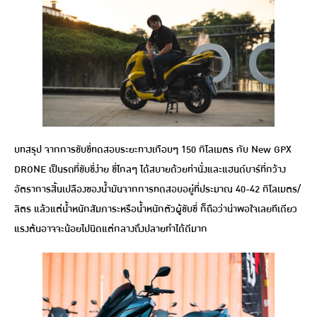
บทสรุป จากการขับขี่ทดสอบระยะทางเกือบๆ 150 กิโลเมตร กับ New GPX
DRONE เป็นรถที่ขับขี่ง่าย ขี่ไกลๆ ได้สบายด้วยท่านั่งและแฮนด์บาร์ที่กว้าง
อัตราการสิ้นเปลืองของน้ำมันจากการทดสอบอยู่ที่ประมาณ 40-42 กิโลเมตร/
ลิตร แล้วแต่น้ำหนักสัมภาระหรือน้ำหนักตัวผู้ขับขี่ ก็ถือว่าน่าพอใจเลยทีเดียว
แรงต้นอาจจะน้อยไปนิดแต่กลางถึงปลายทำได้ดีมาก