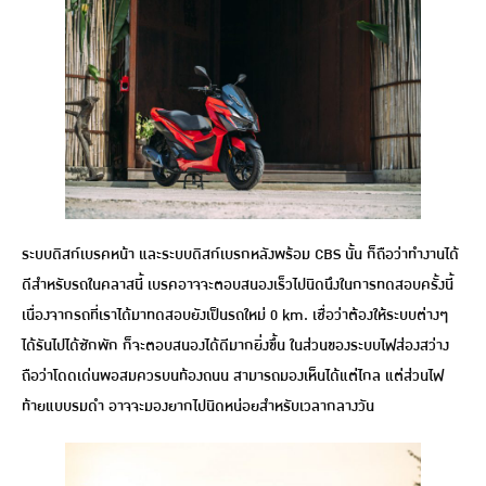
ระบบดิสก์เบรคหน้า และระบบดิสก์เบรกหลังพร้อม CBS นั้น ก็ถือว่าทำงานได้
ดีสำหรับรถในคลาสนี้ เบรคอาจจะตอบสนองเร็วไปนิดนึงในการทดสอบครั้งนี้
เนื่องจากรถที่เราได้มาทดสอบยังเป็นรถใหม่ 0 km. เชื่อว่าต้องให้ระบบต่างๆ
ได้รันไปได้ซักพัก ก็จะตอบสนองได้ดีมากยิ่งขึ้น ในส่วนของระบบไฟส่องสว่าง
ถือว่าโดดเด่นพอสมควรบนท้องถนน สามารถมองเห็นได้แต่ไกล แต่ส่วนไฟ
ท้ายแบบรมดำ อาจจะมองยากไปนิดหน่อยสำหรับเวลากลางวัน