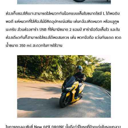
ช่องเก็บของใต้เบาะสามารถใส่หมวกกันน๊อคแบบเต็มใบขนาดไซส์ L ได้พอดิบ
พอดี แต่หมวกที่ใส่ต้องไม่มีติดอุปกรณ์เสริม เช่นกล้องติดหมวก หรือบลูทูธ
นะครับ ส่วนช่องชาร์จ USB ที่ให้มามีขนาด 2 แอมป์ ชาร์จมือถือเต็มไว และใน
ช่องเดียวกันก็สามารถใส่ของได้พอสมควร เช่น พวกมือถือ แว่นกันแดด ขวด
น้ำขนาด 350 ml สะดวกในการใช้งาน
ในการทดลองขับขี่ New GPX DRONE นั้นถือว่าป็นรถที่มีจุดเด่นในรอบกลาง