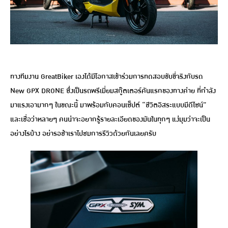
ทางทีมงาน GreatBiker เองได้มีโอกาสเข้าร่วมการทดสอบขับขี่จริงกับรถ
New GPX DRONE ซึ่งเป็นรถพรีเมี่ยมสกู๊ตเตอร์คันแรกของทางค่าย ที่กำลัง
มาแรงเอามากๆ ในขณะนี้ มาพร้อมกับคอนเซ็ปต์ “ชีวิตอิสระแบบมีดีไซน์”
และเชื่อว่าหลายๆ คนน่าจะอยากรู้รายละเอียดของมันในทุกๆ แง่มุมว่าจะเป็น
อย่างไรบ้าง อย่ารอช้าเราไปชมการรีวิวด้วยกันเลยครับ