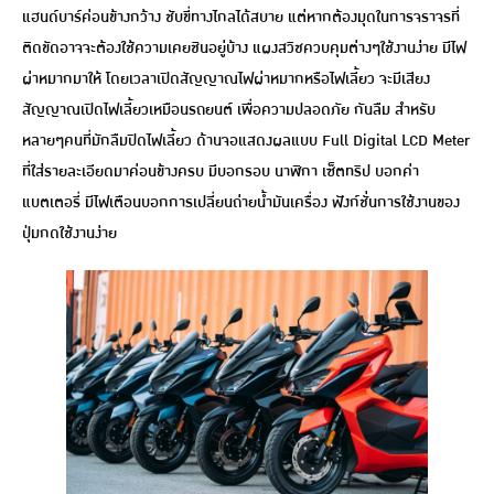
แฮนด์บาร์ค่อนข้างกว้าง ชับขี่ทางไกลได้สบาย แต่หากต้องมุดในการจราจรที่
ติดขัดอาจจะต้องใช้ความเคยชินอยู่บ้าง แผงสวิชควบคุมต่างๆใช้งานง่าย มีไฟ
ผ่าหมากมาให้ โดยเวลาเปิดสัญญาณไฟผ่าหมากหรือไฟเลี้ยว จะมีเสียง
สัญญาณเปิดไฟเลี้ยวเหมือนรถยนต์ เพื่อความปลอดภัย กันลืม สำหรับ
หลายๆคนที่มักลืมปิดไฟเลี้ยว ด้านจอแสดงผลแบบ Full Digital LCD Meter
ที่ใส่รายละเอียดมาค่อนข้างครบ มีบอกรอบ นาฬิกา เซ็ตทริป บอกค่า
แบตเตอรี่ มีไฟเตือนบอกการเปลี่ยนถ่ายน้ำมันเครื่อง ฟังก์ชั่นการใช้งานของ
ปุ่มกดใช้งานง่าย