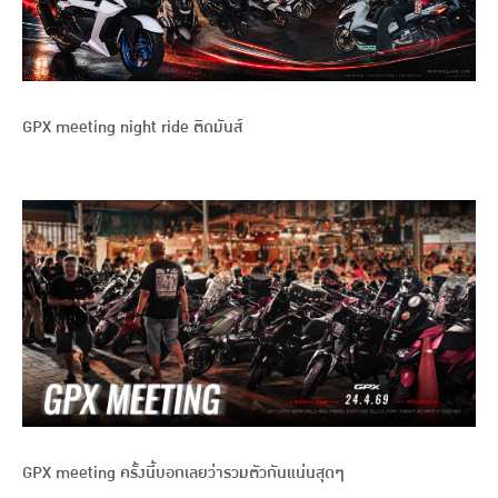
GPX meeting night ride ติดมันส์
GPX meeting ครั้งนี้บอกเลยว่ารวมตัวกันแน่นสุดๆ