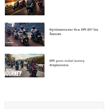
พิสูจน์สมรรถนะของ New GPX DX1 โดย
สื่อมวลชน
GPX green revival journey
@สมุทรสงคราม