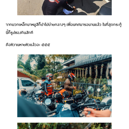
จากมวกเหล็กมาหมูสีก็ปาไปบ่ายกลางๆ เพื่อนทศมารอนานแล้ว ในที่สุดกระทู้
นี้ก็รูปของกินสักที
คือหิวจนหายหิวแล้วอะ ๕๕๕