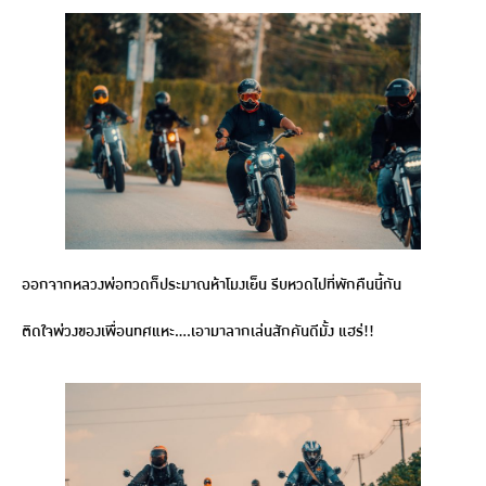
ออกจากหลวงพ่อทวดก็ประมาณห้าโมงเย็น รีบหวดไปที่พักคืนนี้กัน
ติดใจพ่วงของเพื่อนทศแหะ….เอามาลากเล่นสักคันดีมั้ง แฮร่!!