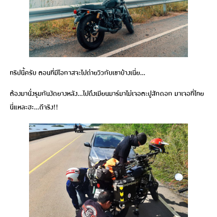
ทริปนี้ครับ ตอนที่มีโอกาสจะไปถ่ายวิวกับเขาบ้างเนี่ย…
ต้องมานั่งรุมกันงัดยางหลัง…ไปถึงเมียนมาร์มาไม่เจอตะปูสักดอก มาเจอที่ไทย
นี่แหละฮะ…ดีจริง!!