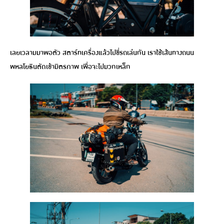
เลยเวลามมาพอตัว สตาร์ทเครื่องแล้วไปขี่รถเล่นกัน เราใช้เส้นทางถนน
พหลโยธินตัดเข้ามิตรภาพ เพื่อจะไปมวกเหล็ก