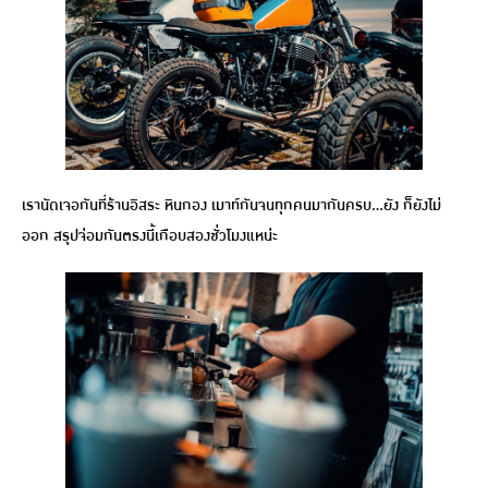
เรานัดเจอกันที่ร้านอิสระ หินกอง เมาท์กันจนทุกคนมากันครบ…ยัง ก็ยังไม่
ออก สรุปจ่อมกันตรงนี้เกือบสองชั่วโมงแหน่ะ