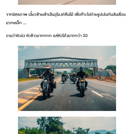
จากมิตรภาพ เลี้ยวซ้ายเข้าเส้นอุโมงค์ต้นไม้ เพื่อที่จะไปถ่ายรูปเล่นกันสันเขื่อน
มวกเหล็ก …
ถามว่าหิวยัง หิวข้าวมากกกก แต่หิวโค้งมากกว่า อิอิ