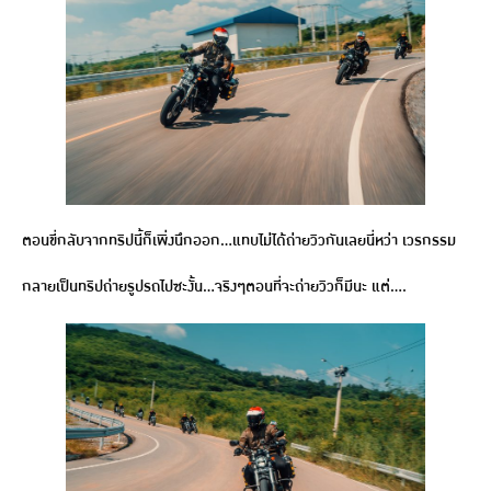
ตอนขี่กลับจากทริปนี้ก็เพิ่งนึกออก…แทบไม่ได้ถ่ายวิวกันเลยนี่หว่า เวรกรรม
กลายเป็นทริปถ่ายรูปรถไปซะงั้น…จริงๆตอนที่จะถ่ายวิวก็มีนะ แต่….