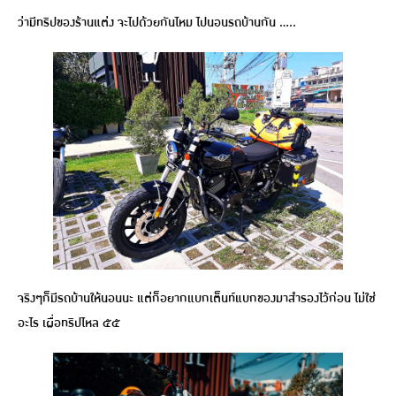
ว่ามีทริปของร้านแต่ง จะไปด้วยกันไหม ไปนอนรถบ้านกัน …..
จริงๆก็มีรถบ้านให้นอนนะ แต่ก็อยากแบกเต็นท์แบกของมาสำรองไว้ก่อน ไม่ใช่
อะไร เผื่อทริปไหล ๕๕