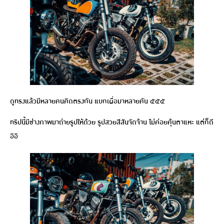
ดูทรงแล้วมีหลายคนคิดตรงกัน แบกเผื่อมาหลายคัน ๕๕๕
ทริปนี้มีช่างภาพมาถ่ายรูปให้ด้วย รูปสวยสีสันจัดจ้าน ไม่ค่อยคุ้นตาแหะ แต่ก็ดี
อิอิ