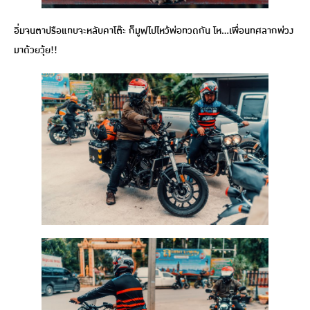
อิ่มจนตาปรือแทบจะหลับคาโต๊ะ ก็มูฟไปไหว้พ่อทวดกัน โห…เพื่อนทศลากพ่วง
มาด้วยวุ้ย!!