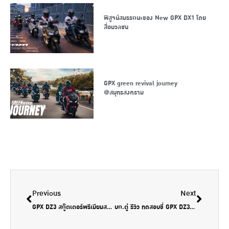
พิสูจน์สมรรถนะของ New GPX DX1 โดย
สื่อมวลชน
GPX green revival journey
@สมุทรสงคราม
Previous
Next
GPX DZ3 สกู๊ตเตอร์พรีเมียมสปอร์ต เครื่องใหญ่ ไซส์คล่องตัว ราคาไม่เกินแสน! by Bikegalleria Review
บก.ตู่ รีวิว ทดสอบขี่ GPX DZ3 Sport ราคา 99,800 บาท จากกรุงเทพฯ – ลุยเชียงใหม่ม้วนเดียวจบ อย่างมันส์ by RidersclubMag Channel