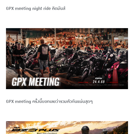
GPX meeting night ride ติดมันส์
GPX meeting ครั้งนี้บอกเลยว่ารวมตัวกันแน่นสุดๆ