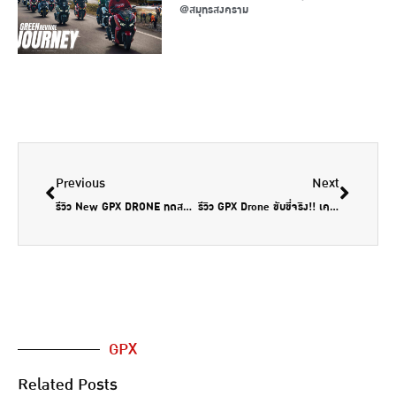
@สมุทรสงคราม
Previous
Next
รีวิว New GPX DRONE ทดสอบขับขี่จริง กับสกู๊ตเตอร์ที่มาแรงมากๆ ในตอนนี้ เจาะรายละเอียดทุกแง่มุม! by greatbiker
รีวิว GPX Drone ขับขี่จริง!! เครื่อง SYM โคตรพุ่ง!! ตัวจริงสวยมากๆ by Motobigbike
GPX
Related Posts