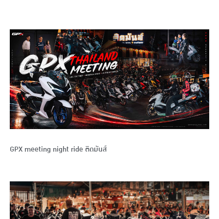
GPX meeting night ride ติดมันส์