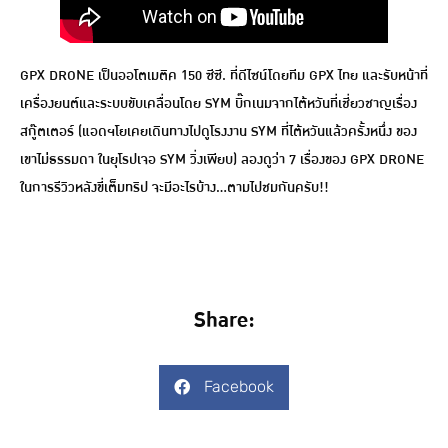
GPX DRONE เป็นออโตเมติค 150 ซีซี. ที่ดีไซน์โดยทีม GPX ไทย และรับหน้าที่
เครื่องยนต์และระบบขับเคลื่อนโดย SYM บิ๊กเนมจากไต้หวันที่เชี่ยวชาญเรื่อง
สกู๊ตเตอร์ (แอดฯโยเคยเดินทางไปดูโรงงาน SYM ที่ไต้หวันแล้วครั้งหนึ่ง ของ
เขาไม่ธรรมดา ในยุโรปเจอ SYM วิ่งเพียบ) ลองดูว่า 7 เรื่องของ GPX DRONE
ในการรีวิวหลังขี่เต็มทริป จะมีอะไรบ้าง…ตามไปชมกันครับ!!
Share:
Facebook