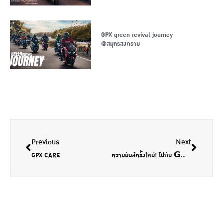
GPX green revival journey
@สมุทรสงคราม
Previous
Next
GPX CARE
ความมันส์ครั้งใหม่! ไปกับ 𝗚𝗣𝗫 𝗗𝗭𝟯 (ดีซีทรี)