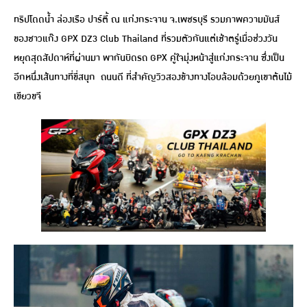
ทริปโดดน้ำ ล่องเรือ ปาร์ตี้ ณ แก่งกระจาน จ.เพชรบุรี รวมภาพความมันส์
ของชาวแก๊ง GPX DZ3 Club Thailand ที่รวมตัวกันแต่เช้าตรู่เมื่อช่วงวัน
หยุดสุดสัปดาห์ที่ผ่านมา พากันบิดรถ GPX คู่ใจมุ่งหน้าสู่แก่งกระจาน ซึ่งเป็น
อีกหนึ่งเส้นทางที่ขี่สนุก ถนนดี ที่สำคัญวิวสองข้างทางโอบล้อมด้วยภูเขาต้นไม้
เขียวขจี