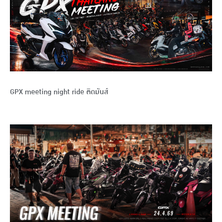
GPX meeting night ride ติดมันส์