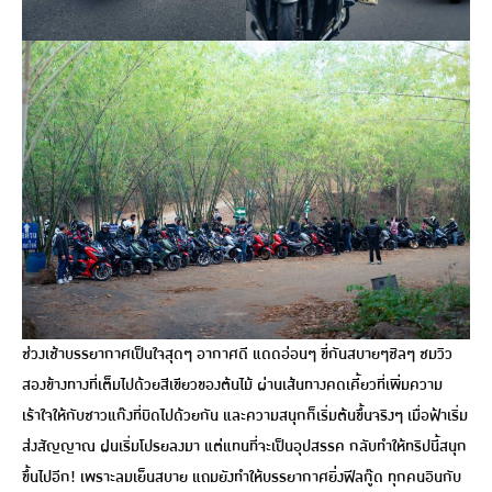
ช่วงเช้าบรรยากาศเป็นใจสุดๆ อากาศดี แดดอ่อนๆ ขี่กันสบายๆชิลๆ ชมวิว
สองข้างทางที่เต็มไปด้วยสีเขียวของต้นไม้ ผ่านเส้นทางคดเคี้ยวที่เพิ่มความ
เร้าใจให้กับชาวแก๊งที่บิดไปด้วยกัน และความสนุกก็เริ่มต้นขึ้นจริงๆ เมื่อฟ้าเริ่ม
ส่งสัญญาณ ฝนเริ่มโปรยลงมา แต่แทนที่จะเป็นอุปสรรค กลับทำให้ทริปนี้สนุก
ขึ้นไปอีก! เพราะลมเย็นสบาย แถมยังทำให้บรรยากาศยิ่งฟีลกู๊ด ทุกคนอินกับ