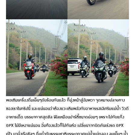
พอเติมเครื่องดื่มเย็นๆดับร้อนกันแล้ว ก็มุ่งหน้าสู่อัมพวา จุดหมายปลายทาง
ของเราในทริปนี้ และแน่นอนว่าต้องแวะเติมพลังกับอาหารรสเลิศริมแม่น้ำ วิวดี
อาหารเด็ด บรรยากาศสุดชิล ฟีลเหมือนปาร์ตี้ขนาดย่อมๆ เพราะไปกับแก๊ง
GPX ไม่มีเหงาแน่นอน อิ่มท้องแล้วก็ไปกันต่อ เปลี่ยนจากบิดคันเร่งรถ GPX
คู่ใจ มานั่งเรือชิลๆ ดื่มด่ำกับธรรมชาติบรรยากาศแม่น้ำแม่กลอง ลมเย็นๆ น้ำ