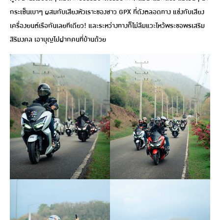
กระเซ็นเบาๆ ผสมกับเสียงหัวเราะของชาว GPX ที่ดังตลอดทาง แข่งกับเสียง
เครื่องยนต์เรือกันเลยทีเดียว! และระหว่างทางก็ไม่ลืมแวะไหว้พระขอพรเสริม
สิริมงคล เอาบุญไปฝากคนที่บ้านด้วย