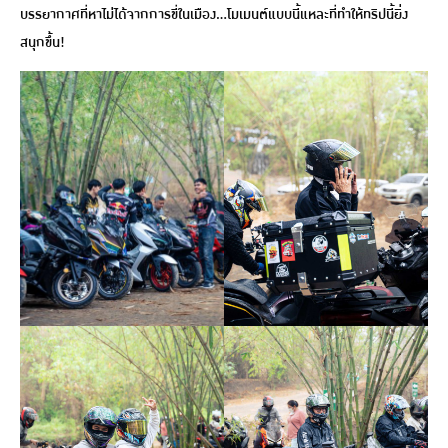
บรรยากาศที่หาไม่ได้จากการขี่ในเมือง…โมเมนต์แบบนี้แหละที่ทำให้ทริปนี้ยิ่ง
สนุกขึ้น!