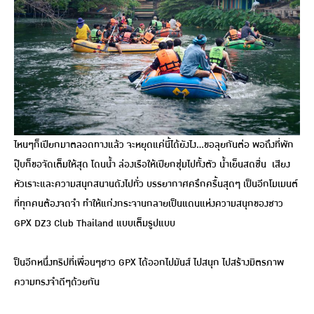
ไหนๆก็เปียกมาตลอดทางแล้ว จะหยุดแค่นี้ได้ยังไง…ขอลุยกันต่อ พอถึงที่พัก
ปุ๊บก็ขอจัดเต็มให้สุด โดนน้ำ ล่องเรือให้เปียกชุ่มไปทั้งตัว น้ำเย็นสดชื่น เสียง
หัวเราะและความสนุกสนานดังไปทั่ว บรรยากาศครึกครื้นสุดๆ เป็นอีกโมเมนต์
ที่ทุกคนต้องจดจำ ทำให้แก่งกระจานกลายเป็นแดนแห่งความสนุกของชาว
GPX DZ3 Club Thailand แบบเต็มรูปแบบ
ป็นอีกหนึ่งทริปที่เพื่อนๆชาว GPX ได้ออกไปมันส์ ไปสนุก ไปสร้างมิตรภาพ
ความทรงจำดีๆด้วยกัน