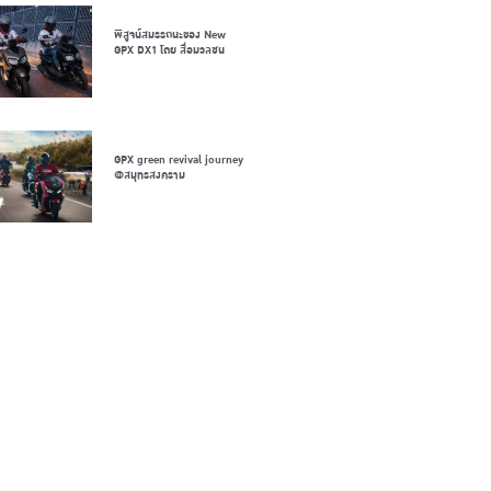
พิสูจน์สมรรถนะของ New
GPX DX1 โดย สื่อมวลชน
GPX green revival journey
@สมุทรสงคราม