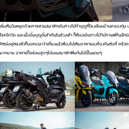
เริ่มต้นวันหยุดด้วยการชวนสมาชิกเดินทางไปทำบุญที่โรงเรียนบ้านคลองกุ่ม 
โรคโควิด และเมื่ออิ่มบุญอิ่มใจกันในช่วงเช้า ก็ต้องเดินทางไปจิปกาแฟกันสั
ทิตย์อยุ่ตรงหัวก็บอกเวลาว่าเที่ยงแล้วต้องไปเติมอาหารลงท้องกันต่อที่ ครัวคร
มากมาย อาหารก็อร่อยสุดๆไปเลยสมาชิกฟินกันไปเป็นแถบๆ