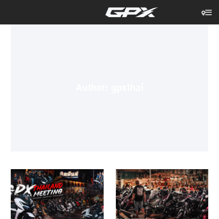
Author:
gpxthai