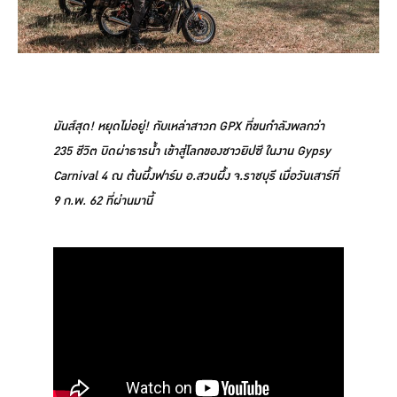
มันส์สุด! หยุดไม่อยู่! กับเหล่าสาวก GPX ที่ขนกำลังพลกว่า
235 ชีวิต บิดผ่าธารน้ำ เข้าสู่โลกของชาวยิปซี ในงาน Gypsy
Carnival 4 ณ ต้นผึ้งฟาร์ม อ.สวนผึ้ง จ.ราชบุรี เมื่อวันเสาร์ที่
9 ก.พ. 62 ที่ผ่านมานี้