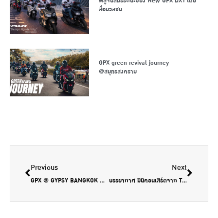
พิสูจน์สมรรถนะของ New GPX DX1 โดย
สื่อมวลชน
GPX green revival journey
@สมุทรสงคราม
Previous
Next
GPX @ GYPSY BANGKOK ณ ช่างชุ่ย
บรรยากาศ มินิคอนเสิร์ตจาก THE TOYS @ MOTOR EXPO 2018