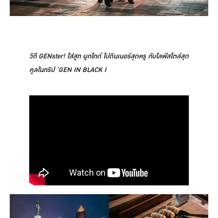
วิถี GENster! ใส่สูท ผูกไทด์ ไปดินเนอร์สุดหรู กับไลฟ์สไตล์สุด
คูลในทริป ‘GEN IN BLACK I