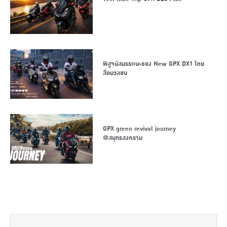
พิสูจน์สมรรถนะของ New GPX DX1 โดย
สื่อมวลชน
GPX green revival journey
@สมุทรสงคราม