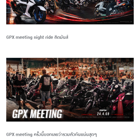
GPX meeting night ride ติดมันส์
GPX meeting ครั้งนี้บอกเลยว่ารวมตัวกันแน่นสุดๆ