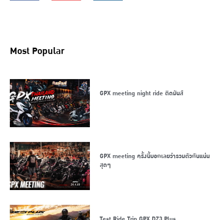
Most Popular
GPX meeting night ride ติดมันส์
GPX meeting ครั้งนี้บอกเลยว่ารวมตัวกันแน่น
สุดๆ
Test Ride Trip GPX DZ3 Plus