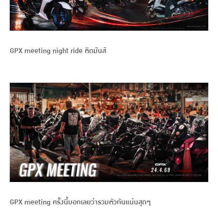
GPX meeting night ride ติดมันส์
GPX meeting ครั้งนี้บอกเลยว่ารวมตัวกันแน่นสุดๆ