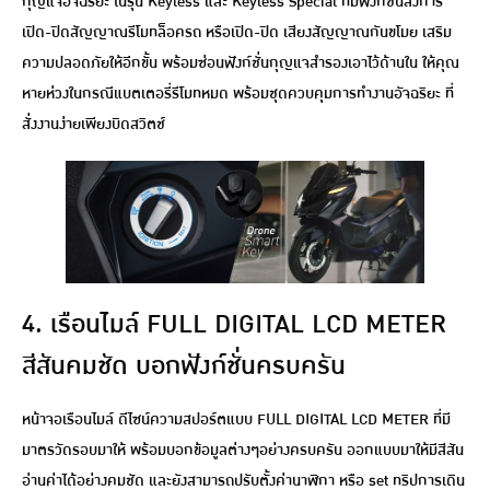
กุญแจอัจฉริยะ ในรุ่น Keyless และ Keyless Special ที่มีฟังก์ชั่นสั่งการ
เปิด-ปิดสัญญาณรีโมทล็อครถ หรือเปิด-ปิด เสียงสัญญาณกันขโมย เสริม
ความปลอดภัยให้อีกขั้น พร้อมซ่อนฟังก์ชั่นกุญแจสำรองเอาไว้ด้านใน ให้คุณ
หายห่วงในกรณีแบตเตอรี่รีโมทหมด พร้อมชุดควบคุมการทำงานอัจฉริยะ ที่
สั่งงานง่ายเพียงบิดสวิตช์
4. เรือนไมล์ FULL DIGITAL LCD METER
สีสันคมชัด บอกฟังก์ชั่นครบครัน
หน้าจอเรือนไมล์ ดีไซน์ความสปอร์ตแบบ FULL DIGITAL LCD METER ที่มี
มาตรวัดรอบมาให้ พร้อมบอกข้อมูลต่างๆอย่างครบครัน ออกแบบมาให้มีสีสัน
อ่านค่าได้อย่างคมชัด และยังสามารถปรับตั้งค่านาฬิกา หรือ set ทริปการเดิน