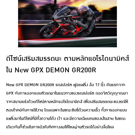
ดีไซน์เสริมสมรรถนะ ตามหลักแอโรไดนามิคส์
ใน New GPX DEMON GR200R
New GPX DEMON GR200R รถสปอร์ต ฟูลแฟริ่ง ล้อ 17 นิ้ว คันแรกจาก
GPX กับการออกแบบตัวรถมาในแนวทางของรถสปอร์ต ถอดจิตวิญญาณมา
จากสนามแข่งด้วยดีไซน์ตามหลักแอโรไดนามิคส์ เพื่อเสริมสมรรถนะของรถให้
ตอบโจทย์กับการใช้งาน โดยเฉพาะในขณะขับขี่ด้วยความเร็ว ทั้งการออกแบบ
แฟริ่งมาในดีไซน์ที่มีทั้งความโค้ง เว้า และมีความเฉียบคมของเส้นสาย ในขณะ
เดียวกันก็ช่วยในการบังคับทิศทางลมให้ไหลผ่านตัวรถได้อย่างลื่นไหล