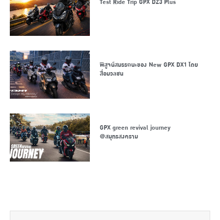
Test Ride Trip GPX DZ3 Plus
พิสูจน์สมรรถนะของ New GPX DX1 โดย
สื่อมวลชน
GPX green revival journey
@สมุทรสงคราม