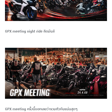
GPX meeting night ride ติดมันส์
GPX meeting ครั้งนี้บอกเลยว่ารวมตัวกันแน่นสุดๆ