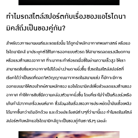
ทำไมรถสไตล์สปอร์ตกับเรื่องของแอโรไดนา
มิคส์ถึงเป็นของคู่กัน?
สำหรับวงการยานยนต์และรถแข่งนั้น ได้ถูกนำหลักอากาศพลศาสตร์ หรือแอ
โรไดนามิคส์ มาประยุกต์ใช้ในการออกแบบตัวรถ ให้สามารถลดแรงเสียดทาน
หรือแรงต้านของอากาศ ที่จะมากระทำต่อรถเมื่อขี่ในย่านความเร็วสูง ให้เรา
สามารถขับขี่แหวกอากาศไปได้อย่างง่ายดายยิ่งขึ้น ซึ่งรถในสไตล์สปอร์ตที่
เรียกได้ว่าเป็นรถที่ถอดจิตวิญญาณมาจากรถในสนามแข่ง ก็มักจะมีการ
ออกแบบมาให้ตอบโจทย์ตามหลักของ แอโรไดนามิคส์เพื่อช่วยลดแรงต้านของ
อากาศ ทำให้การขับขี่มีความคล่องตัวมากยิ่งขึ้น โดยที่เราไม่จำเป็นต้องเร่งหรือ
เค้นกำลังจากเครื่องยนต์มาก ซึ่งส่งผลในเรื่องของการประหยัดน้ำมันเชื้อเพลิง
ได้มากขึ้นกว่าเดิมอีกด้วย และด้วยประโยชน์ต่างๆที่ว่ามานี้เอง ทำไมรถในสไตล์
สปอร์ตกับหลักแอโรไดนามิกส์ดูจะเป็นของคู่กันซะจริงๆ เลยล่ะ