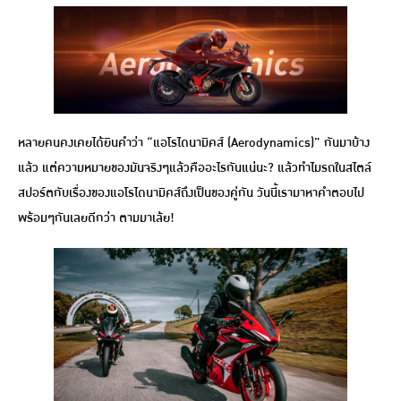
หลายคนคงเคยได้ยินคำว่า “แอโรไดนามิคส์ (Aerodynamics)” กันมาบ้าง
แล้ว แต่ความหมายของมันจริงๆแล้วคืออะไรกันแน่นะ? แล้วทำไมรถในสไตล์
สปอร์ตกับเรื่องของแอโรไดนามิคส์ถึงเป็นของคู่กัน วันนี้เรามาหาคำตอบไป
พร้อมๆกันเลยดีกว่า ตามมาเล้ย!