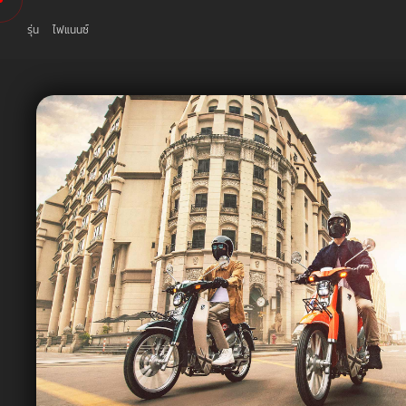
รุ่น
ไฟแนนซ์